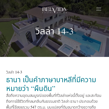
หน้าแรก
วิลล่า 14-3
เอสเตท
ปาร์ก
ชีวิตที่เบลวิด้า
พริวิเลจ
เกี่ยวกับเรา
ติดต่อเรา
วิลล่า 14-3
ธานา เป็นคำภาษาบาหลีที่มีความ
ไทย
หมายว่า “ผืนดิน” 
สื่อถึงความอุดมสมบูรณ์ของพื้นที่ที่วิลล่าแห่งนี้ตั้งอยู่ และสะท้อน
ถึงการใช้ชีวิตที่กลมกลืนกับธรรมชาติ วิลล่า ธานา ประกอบด้วย
พื้นที่ใช้สอยรวม 547 ตร.ม. บนแปลงที่ดินขนาดกว้างขวางถึง