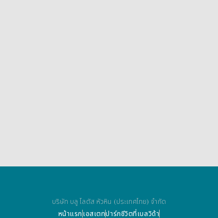
บริษัท บลู โลตัส หัวหิน (ประเทศไทย) จำกัด
หน้าแรก
เอสเตท
ปาร์ก
ชีวิตที่เบลวิด้า