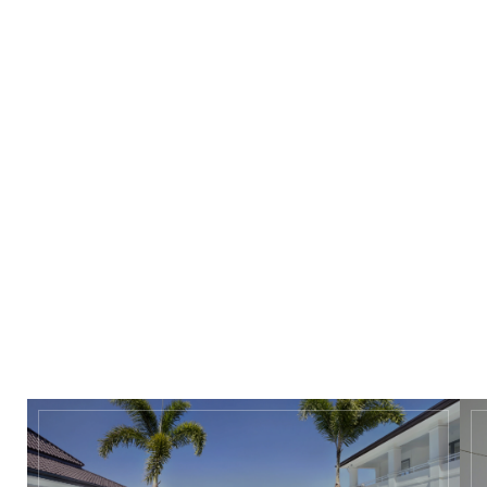
ภายในตกแต่งอย่างมีรสนิยม ผสมผสานเฟอร์นิเจอร์สมัยใหม่
คุณภาพสูงเข้ากับของตกแต่งสไตล์ไทยอย่างกลมกลืน เพิ่มความ
โดดเด่นด้วยสปาส่วนตัวแบบซ่อนเร้น พร้อมห้องซาวน่าขนาดใหญ่
แสงไฟถูกออกแบบอย่างพิถีพิถัน ประตูไม้ดีไซน์สวย และพื้น
กระเบื้องคุณภาพสูง ช่วยเสริมบรรยากาศความหรูหรา ทำให้วิลล่า
นี้เป็นบ้านในฝันที่โดดเด่นอย่างแท้จริง
ราคาขาย: 98.5 ล้านบาท
ดาวน์โหลดโบรชัวร์
ดาวน์โหลดเอกสารเพิ่มเติม