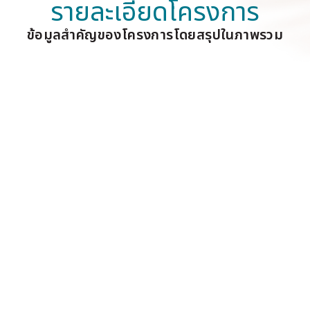
รายละเอียดโครงการ
ข้อมูลสำคัญของโครงการโดยสรุปในภาพรวม
1,093.20
3 ห้องนอน
.
้ำ
โรงจอดรถ
บ้าน
ฝักบัวกลางแจ้ง