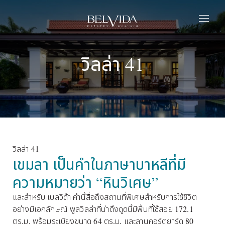
หน้าแรก
วิลล่า 41
เอสเตท
ปาร์ก
ชีวิตที่เบลวิด้า
พริวิเลจ
เกี่ยวกับเรา
ติดต่อเรา
วิลล่า 41
เขมลา เป็นคำในภาษาบาหลีที่มี
ไทย
ความหมายว่า “หินวิเศษ” 
และสำหรับ เบลวิด้า คำนี้สื่อถึงสถานที่พิเศษสำหรับการใช้ชีวิต
อย่างมีเอกลักษณ์ พูลวิลล่าที่น่าดึงดูดนี้มีพื้นที่ใช้สอย 172.1
ตร.ม. พร้อมระเบียงขนาด 64 ตร.ม. และลานคอร์ตยาร์ด 80