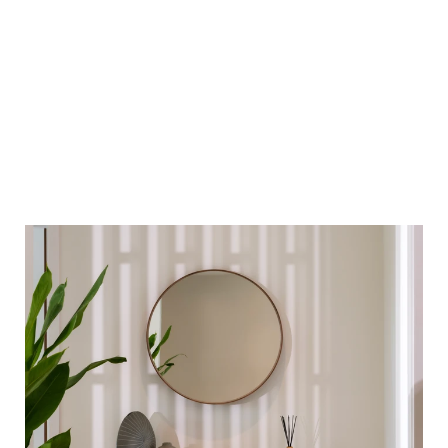
วิลล่า เขมลา
3
2
289
ห้องนอน
ห้องน้ำ
ตร.ม.
พื้นที่ใช้สอยหลักประกอบด้วย 3 ห้องนอน พร้อมห้องน้ำในตัว 2
ห้อง ห้องนั่งเล่นและพื้นที่รับประทานอาหารขนาดกว้างขวาง ห้อง
ทำงาน ครัวขนาดใหญ่ พื้นที่เก็บของ โถงทางเข้าดีไซน์สวยงาม
ลานกลางบ้านพร้อมมุมนั่งพักผ่อน และระเบียงขนาดใหญ่พร้อม
ซุ้มเพอร์โกลาด้วยขนาดพื้นที่ที่กว้างขวาง วิลล่านี้จึงเหมาะอย่างยิ่ง
ดูรายละเอียดเพิ่มเติม
สำหรับการอยู่อาศัยระยะยาวหรือบ้านพักตากอากาศ