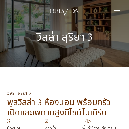
หน้าแรก
วิลล่า สุริยา 3
เอสเตท
ปาร์ก
ชีวิตที่เบลวิด้า
พริวิเลจ
เกี่ยวกับเรา
ติดต่อเรา
ย้อนกลับ
ไทย
วิลล่า สุริยา 3
พูลวิลล่า 3 ห้องนอน พร้อมครัว
เปิดและเพดานสูงดีไซน์โมเดิร์น
3
2
145
ห้องนอน
ห้องน้ำ
พื้นที่ใช้สอย ต่อ ตร.ม.